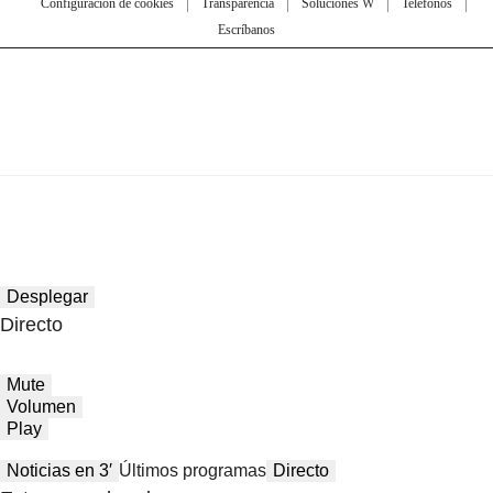
Configuración de cookies
Transparencia
Soluciones W
Teléfonos
Escríbanos
Desplegar
Directo
Mute
Volumen
Play
Noticias en 3′
Últimos programas
Directo