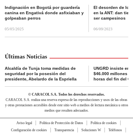
Indignación en Bogotá por guardería
El desorden de los
canina en Engativá donde asfixiaban y
en la ANT: dan tier
golpeaban perros
ser campesinos
05/05/2025
06/09/2023
Últimas Noticias
Alcaldía de Tunja toma medidas de
UNGRD insiste en li
seguridad por la posesión del
$46.000 millones e
presidente, Abelardo de la Espriella
horas del fin del G
© CARACOL S.A. Todos los derechos reservados.
CARACOL S.A. realiza una reserva expresa de las reproducciones y usos de las obras
y otras prestaciones accesibles desde este sitio web a medios de lectura mecánica u otros
medios que resulten adecuados.
Aviso legal
Política de Protección de Datos
Política de cookies
Configuración de cookies
Transparencia
Soluciones W
Teléfonos