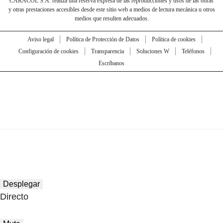
CARACOL S.A. realiza una reserva expresa de las reproducciones y usos de las obras
y otras prestaciones accesibles desde este sitio web a medios de lectura mecánica u otros
medios que resulten adecuados.
Aviso legal
Política de Protección de Datos
Política de cookies
Configuración de cookies
Transparencia
Soluciones W
Teléfonos
Escríbanos
Desplegar
Directo