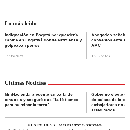
Lo más leído
Indignación en Bogotá por guardería
Abogados señalan 
canina en Engativá donde asfixiaban y
convenios ente alc
golpeaban perros
AMC
05/05/2025
13/07/2023
Últimas Noticias
MinHacienda presentó su carta de
Gobierno electo ex
renuncia y aseguró que “faltó tiempo
de países de la po
para culminar la tarea”
embajadores no es
acreditados
© CARACOL S.A. Todos los derechos reservados.