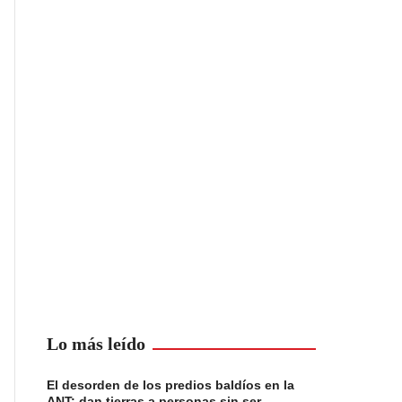
Lo más leído
El desorden de los predios baldíos en la
ANT: dan tierras a personas sin ser