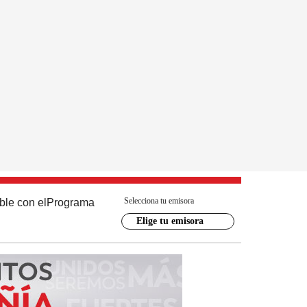
Selecciona tu emisora
ble con el
Programa
Elige tu emisora