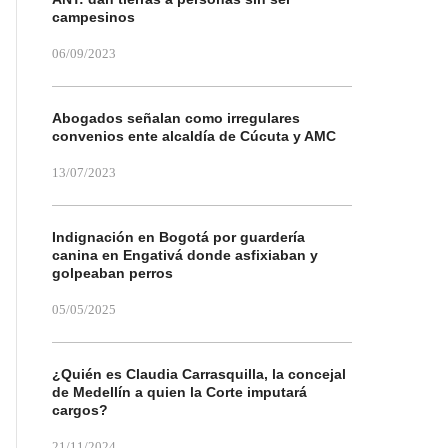
campesinos
06/09/2023
Abogados señalan como irregulares
convenios ente alcaldía de Cúcuta y AMC
13/07/2023
Indignación en Bogotá por guardería
canina en Engativá donde asfixiaban y
golpeaban perros
05/05/2025
¿Quién es Claudia Carrasquilla, la concejal
de Medellín a quien la Corte imputará
cargos?
21/11/2024