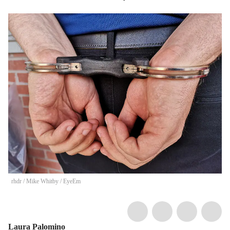
rhdr
/
Mike Whitby / EyeEm
Laura Palomino