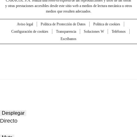
CARACOL S.A. realiza una reserva expresa de las reproducciones y usos de las obras
y otras prestaciones accesibles desde este sitio web a medios de lectura mecánica u otros
medios que resulten adecuados.
Aviso legal
Política de Protección de Datos
Política de cookies
Configuración de cookies
Transparencia
Soluciones W
Teléfonos
Escríbanos
Desplegar
Directo