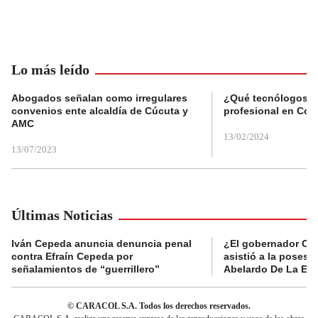
Lo más leído
Abogados señalan como irregulares
¿Qué tecnólogos re
convenios ente alcaldía de Cúcuta y
profesional en Col
AMC
13/02/2024
13/07/2023
Últimas Noticias
Iván Cepeda anuncia denuncia penal
¿El gobernador Ca
contra Efraín Cepeda por
asistió a la posesi
señalamientos de “guerrillero”
Abelardo De La Esp
© CARACOL S.A. Todos los derechos reservados.