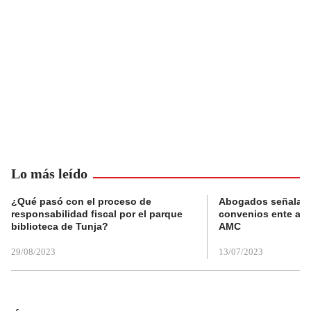
Lo más leído
¿Qué pasó con el proceso de
Abogados señalan 
responsabilidad fiscal por el parque
convenios ente alc
biblioteca de Tunja?
AMC
29/08/2023
13/07/2023