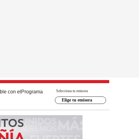
Selecciona tu emisora
ble con el
Programa
Elige tu emisora