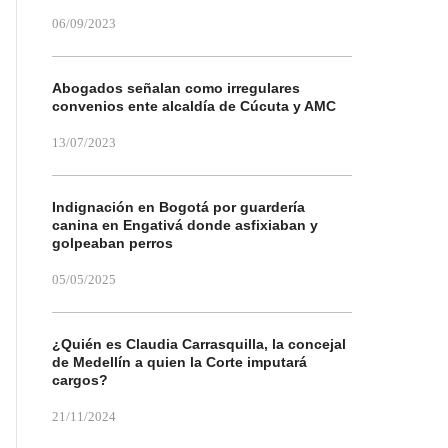
06/09/2023
Abogados señalan como irregulares
convenios ente alcaldía de Cúcuta y AMC
13/07/2023
Indignación en Bogotá por guardería
canina en Engativá donde asfixiaban y
golpeaban perros
05/05/2025
¿Quién es Claudia Carrasquilla, la concejal
de Medellín a quien la Corte imputará
cargos?
21/11/2024