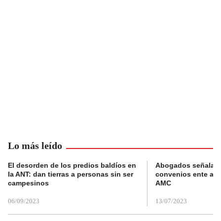
Lo más leído
El desorden de los predios baldíos en
Abogados señalan 
la ANT: dan tierras a personas sin ser
convenios ente alc
campesinos
AMC
06/09/2023
13/07/2023