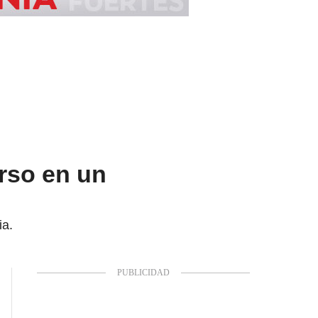
urso en un
ia.