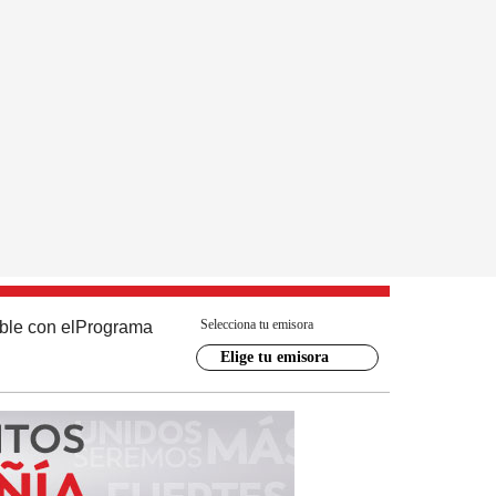
Selecciona tu emisora
ble con el
Programa
Elige tu emisora