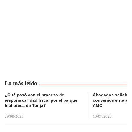
Lo más leído
¿Qué pasó con el proceso de
Abogados señalan 
responsabilidad fiscal por el parque
convenios ente alc
biblioteca de Tunja?
AMC
29/08/2023
13/07/2023