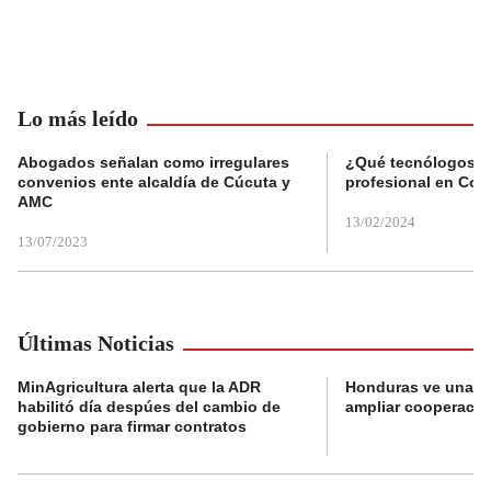
Lo más leído
Abogados señalan como irregulares
¿Qué tecnólogos re
convenios ente alcaldía de Cúcuta y
profesional en Col
AMC
13/02/2024
13/07/2023
Últimas Noticias
MinAgricultura alerta que la ADR
Honduras ve una o
habilitó día despúes del cambio de
ampliar cooperaci
gobierno para firmar contratos