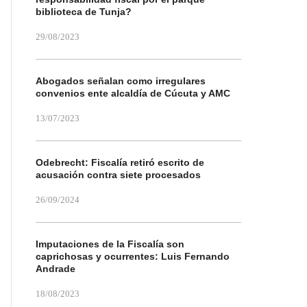
biblioteca de Tunja?
29/08/2023
Abogados señalan como irregulares
convenios ente alcaldía de Cúcuta y AMC
13/07/2023
Odebrecht: Fiscalía retiró escrito de
acusación contra siete procesados
26/09/2024
Imputaciones de la Fiscalía son
caprichosas y ocurrentes: Luis Fernando
Andrade
18/08/2023