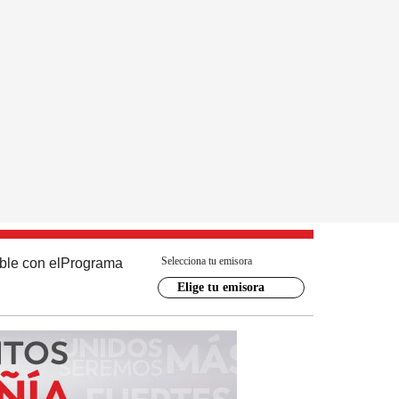
Selecciona tu emisora
ble con el
Programa
Elige tu emisora