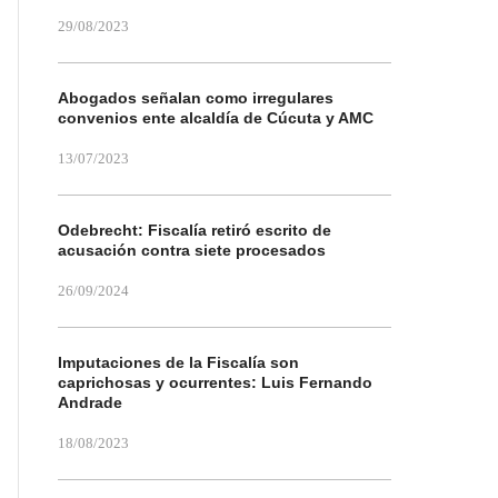
29/08/2023
Abogados señalan como irregulares
convenios ente alcaldía de Cúcuta y AMC
13/07/2023
Odebrecht: Fiscalía retiró escrito de
acusación contra siete procesados
26/09/2024
Imputaciones de la Fiscalía son
caprichosas y ocurrentes: Luis Fernando
Andrade
18/08/2023