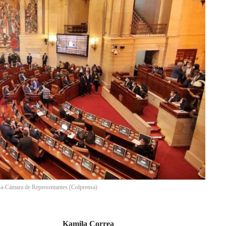
a-Cámara de Representantes
(
Colprensa
)
Kamila Correa