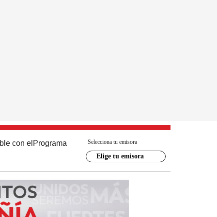
Selecciona tu emisora
ble con el
Programa
Elige tu emisora