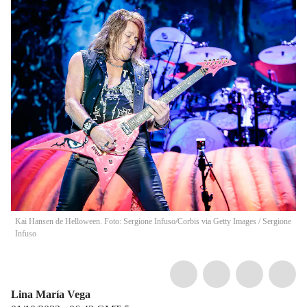
Kai Hansen de Helloween. Foto: Sergione Infuso/Corbis via Getty Images
/
Sergione
Infuso
Lina María Vega