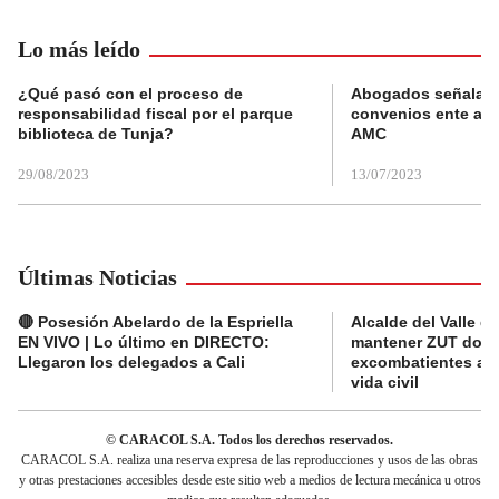
Lo más leído
¿Qué pasó con el proceso de
Abogados señalan 
responsabilidad fiscal por el parque
convenios ente alc
biblioteca de Tunja?
AMC
29/08/2023
13/07/2023
Últimas Noticias
🔴 Posesión Abelardo de la Espriella
Alcalde del Valle 
EN VIVO | Lo último en DIRECTO:
mantener ZUT dond
Llegaron los delegados a Cali
excombatientes ava
vida civil
© CARACOL S.A. Todos los derechos reservados.
CARACOL S.A. realiza una reserva expresa de las reproducciones y usos de las obras
y otras prestaciones accesibles desde este sitio web a medios de lectura mecánica u otros