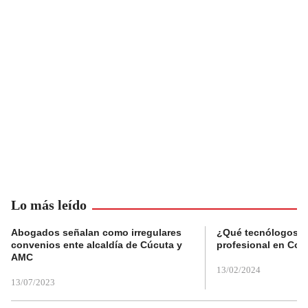
Lo más leído
Abogados señalan como irregulares
¿Qué tecnólogos re
convenios ente alcaldía de Cúcuta y
profesional en Col
AMC
13/02/2024
13/07/2023