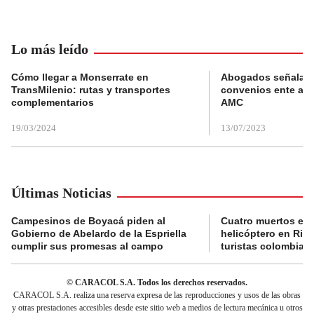
Lo más leído
Cómo llegar a Monserrate en
Abogados señalan 
TransMilenio: rutas y transportes
convenios ente alc
complementarios
AMC
19/03/2024
13/07/2023
Últimas Noticias
Campesinos de Boyacá piden al
Cuatro muertos en 
Gobierno de Abelardo de la Espriella
helicóptero en Rio,
cumplir sus promesas al campo
turistas colombian
© CARACOL S.A. Todos los derechos reservados.
CARACOL S.A. realiza una reserva expresa de las reproducciones y usos de las obras
y otras prestaciones accesibles desde este sitio web a medios de lectura mecánica u otros