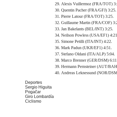
Alexis Vuillermoz (FRA/TOT) 3:
Quentin Pacher (FRA/GFJ) 3:25.
Pierre Latour (FRA/TOT) 3:25.
Guillaume Martin (FRA/COF) 3:
Jan Bakelants (BEL/INT) 3:25.
Neilson Powless (USA/EF1) 4:21
Simone Petilli (ITA/INT) 4:22.
Mark Padun (UKR/EF1) 4:51.
Stefano Oldani (ITA/ALP) 5:04.
Marco Brenner (GER/DSM) 6:11
Hermann Pernsteiner (AUT/BAH)
Andreas Leknessund (NOR/DSM)
Deportes
Sergio Higuita
Pogačar
Giro Lombardía
Ciclismo