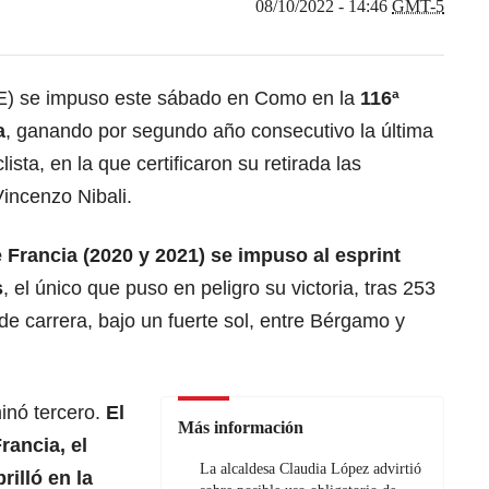
08/10/2022 - 14:46
GMT-5
E) se impuso este sábado en Como en la
116ª
a
, ganando por segundo año consecutivo la última
ista, en la que certificaron su retirada las
incenzo Nibali.
 Francia (2020 y 2021) se impuso al esprint
s
, el único que puso en peligro su victoria, tras 253
de carrera, bajo un fuerte sol, entre Bérgamo y
inó tercero.
El
Más información
rancia, el
La alcaldesa Claudia López advirtió
illó en la