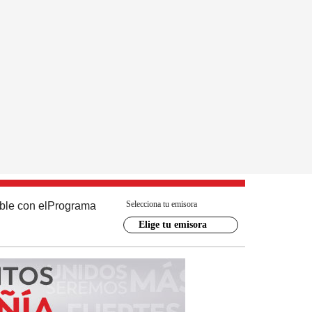
Selecciona tu emisora
ble con el
Programa
Elige tu emisora