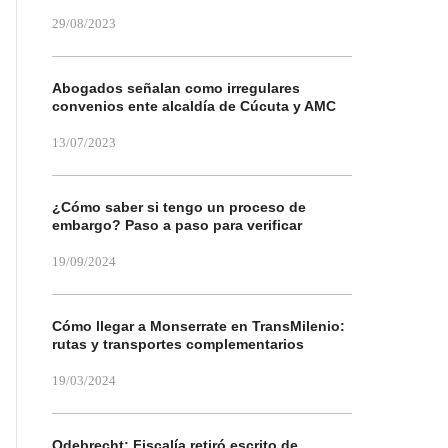
29/08/2023
Abogados señalan como irregulares
convenios ente alcaldía de Cúcuta y AMC
13/07/2023
¿Cómo saber si tengo un proceso de
embargo? Paso a paso para verificar
19/09/2024
Cómo llegar a Monserrate en TransMilenio:
rutas y transportes complementarios
19/03/2024
Odebrecht: Fiscalía retiró escrito de