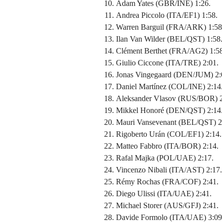
Adam Yates (GBR/INE) 1:26.
Andrea Piccolo (ITA/EF1) 1:58.
Warren Barguil (FRA/ARK) 1:58
Ilan Van Wilder (BEL/QST) 1:58
Clément Berthet (FRA/AG2) 1:58
Giulio Ciccone (ITA/TRE) 2:01.
Jonas Vingegaard (DEN/JUM) 2:
Daniel Martínez (COL/INE) 2:14
Aleksander Vlasov (RUS/BOR) 2
Mikkel Honoré (DEN/QST) 2:14
Mauri Vansevenant (BEL/QST) 2
Rigoberto Urán (COL/EF1) 2:14.
Matteo Fabbro (ITA/BOR) 2:14.
Rafal Majka (POL/UAE) 2:17.
Vincenzo Nibali (ITA/AST) 2:17.
Rémy Rochas (FRA/COF) 2:41.
Diego Ulissi (ITA/UAE) 2:41.
Michael Storer (AUS/GFJ) 2:41.
Davide Formolo (ITA/UAE) 3:09