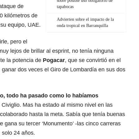
sobre posible uso obligatorio de
 ataque de
tapabocas
20 kilómetros de
Advierten sobre el impacto de la
e su equipo, UAE.
onda tropical en Barranquilla
rle, pero el
uy lejos de brillar al esprint, no tenía ninguna
nte la potencia de
Pogacar
, que se convirtió en el
en ganar dos veces el Giro de Lombardía en sus dos
tico, todo ha pasado como lo habíamos
l Civiglio. Mas ha estado al mismo nivel en las
colaborado hasta la meta. Sabía que tenía buenas
ue gana su tercer ‘Monumento’ -las cinco carreras
 solo 24 años.