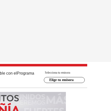
Selecciona tu emisora
ble con el
Programa
Elige tu emisora