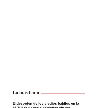
Lo más leído
El desorden de los predios baldíos en la
ANT: dan tierras a personas sin ser