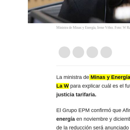
Ministra de Minas y Energía, Irene Vélez. Foto: W R
La ministra de
Minas y Energía
La W
para explicar cuál es el f
justicia tarifaria.
El Grupo EPM
confirmó que Afi
energía
en noviembre y diciemb
de la reducción será anunciado 