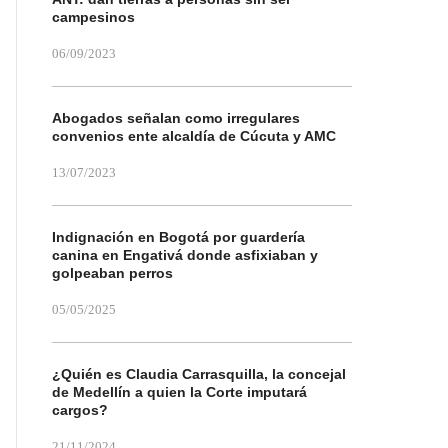
campesinos
06/09/2023
Abogados señalan como irregulares
convenios ente alcaldía de Cúcuta y AMC
13/07/2023
Indignación en Bogotá por guardería
canina en Engativá donde asfixiaban y
golpeaban perros
05/05/2025
¿Quién es Claudia Carrasquilla, la concejal
de Medellín a quien la Corte imputará
cargos?
21/11/2024