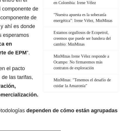
entró en el
en Colombia: Irene Vélez
l componente de
“Nuestra apuesta es la soberanía
l componente de
energética”: Irene Vélez, MinMinas
y ahí es donde
Estamos orgullosos de Ecopetrol,
es esperamos
creemos que puede ser bandera del
ca en
cambio: MinMinas
arte de EPM
”.
MinMinas Irene Vélez responde a
Ocampo: No firmaremos más
en el pacto
contratos de exploración
 de las tarifas,
MinMinas: “Tenemos el desafío de
ación,
cuidar la Amazonía”
omercialización.
etodologías
dependen de cómo están agrupadas