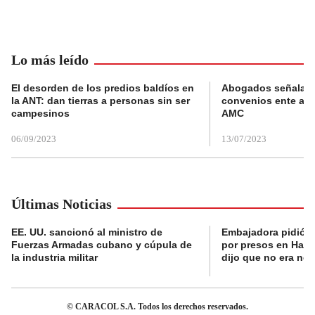
Lo más leído
El desorden de los predios baldíos en
Abogados señalan 
la ANT: dan tierras a personas sin ser
convenios ente alc
campesinos
AMC
06/09/2023
13/07/2023
Últimas Noticias
EE. UU. sancionó al ministro de
Embajadora pidió a
Fuerzas Armadas cubano y cúpula de
por presos en Haití,
la industria militar
dijo que no era nec
© CARACOL S.A. Todos los derechos reservados.