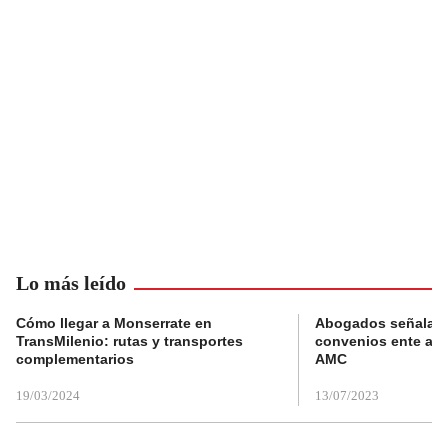
Lo más leído
Cómo llegar a Monserrate en
Abogados señalan 
TransMilenio: rutas y transportes
convenios ente alc
complementarios
AMC
19/03/2024
13/07/2023