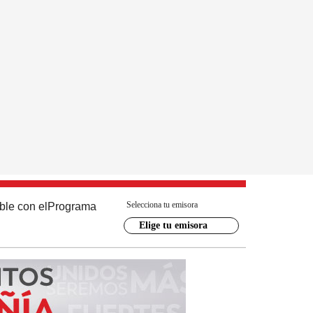
Selecciona tu emisora
ble con el
Programa
Elige tu emisora