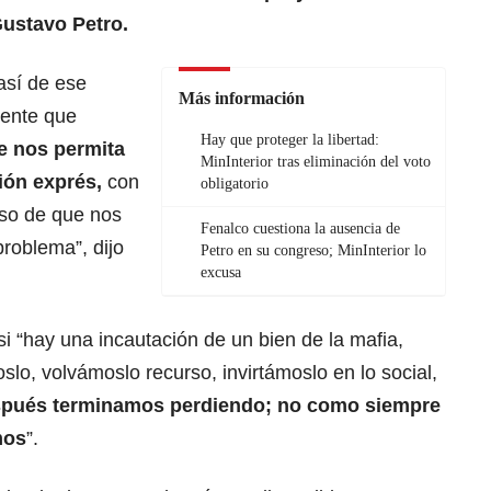
Gustavo Petro.
así de ese
Más información
ente que
Hay que proteger la libertad:
ue nos permita
MinInterior tras eliminación del voto
ión exprés,
con
obligatorio
aso de que nos
Fenalco cuestiona la ausencia de
roblema”, dijo
Petro en su congreso; MinInterior lo
excusa
si “hay una incautación de un bien de la mafia,
o, volvámoslo recurso, invirtámoslo en lo social,
después terminamos perdiendo; no como siempre
mos
”.