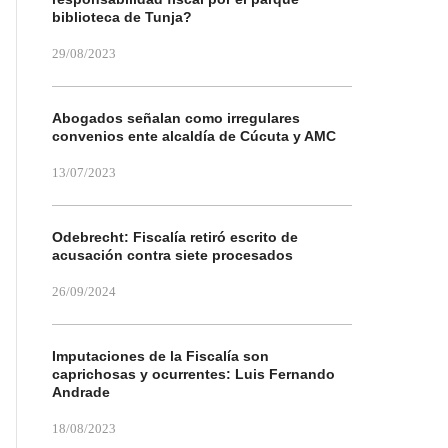
biblioteca de Tunja?
29/08/2023
Abogados señalan como irregulares
convenios ente alcaldía de Cúcuta y AMC
13/07/2023
Odebrecht: Fiscalía retiró escrito de
acusación contra siete procesados
26/09/2024
Imputaciones de la Fiscalía son
caprichosas y ocurrentes: Luis Fernando
Andrade
18/08/2023