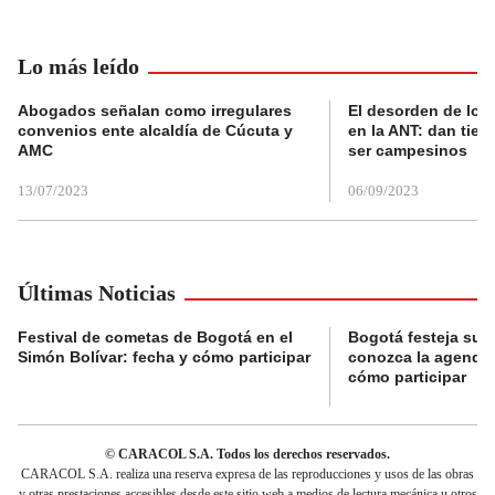
Lo más leído
Abogados señalan como irregulares
El desorden de los
convenios ente alcaldía de Cúcuta y
en la ANT: dan tier
AMC
ser campesinos
13/07/2023
06/09/2023
Últimas Noticias
Festival de cometas de Bogotá en el
Bogotá festeja su 
Simón Bolívar: fecha y cómo participar
conozca la agenda 
cómo participar
© CARACOL S.A. Todos los derechos reservados.
CARACOL S.A. realiza una reserva expresa de las reproducciones y usos de las obras
y otras prestaciones accesibles desde este sitio web a medios de lectura mecánica u otros