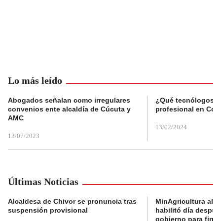
Lo más leído
Abogados señalan como irregulares
¿Qué tecnólogos re
convenios ente alcaldía de Cúcuta y
profesional en Col
AMC
13/02/2024
13/07/2023
Últimas Noticias
Alcaldesa de Chivor se pronuncia tras
MinAgricultura aler
suspensión provisional
habilitó día despú
gobierno para firma