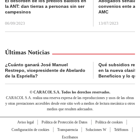
El desorden de los predios baldíos en
Abogados señalan 
la ANT: dan tierras a personas sin ser
convenios ente alc
campesinos
AMC
06/09/2023
13/07/2023
Últimas Noticias
¿Cuánto ganará José Manuel
Qué subsidios reci
Restrepo, vicepresidente de Abelardo
en la nueva clasifi
de la Espriella?
Beneficios y lo qu
© CARACOL S.A. Todos los derechos reservados.
CARACOL S.A. realiza una reserva expresa de las reproducciones y usos de las obras
y otras prestaciones accesibles desde este sitio web a medios de lectura mecánica u otros
medios que resulten adecuados.
Aviso legal
Política de Protección de Datos
Política de cookies
Configuración de cookies
Transparencia
Soluciones W
Teléfonos
Escríbanos