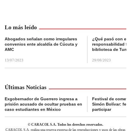
Lo más leído
Abogados señalan como irregulares
¿Qué pasó con el 
convenios ente alcaldía de Cúcuta y
responsabilidad fis
AMC
biblioteca de Tunja
13/07/2023
29/08/2023
Últimas Noticias
Exgobernador de Guerrero ingresa a
Festival de cometa
prisión acusado de ocultar pruebas en
Simón Bolívar: fec
caso estudiantes en México
participar
© CARACOL S.A. Todos los derechos reservados.
CARACOL S.A. realiza una reserva expresa de las reproducciones y usos de las obras