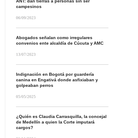
ANT: dan tierras a personas sin ser
campesinos
06/09/2023
Abogados señalan como irregulares
convenios ente alcaldía de Cúcuta y AMC
13/07/2023
Indignación en Bogotá por guardería
canina en Engativá donde asfixiaban y
golpeaban perros
05/05/2025
¿Quién es Claudia Carrasquilla, la concejal
de Medellín a quien la Corte imputará
cargos?