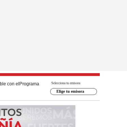
Selecciona tu emisora
ble con el
Programa
Elige tu emisora