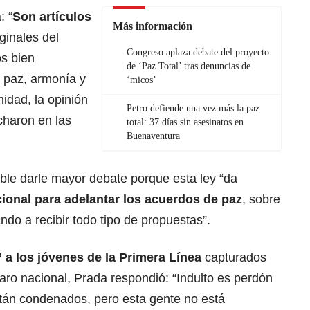
: “
Son artículos
Más información
iginales del
Congreso aplaza debate del proyecto
s bien
de ‘Paz Total’ tras denuncias de
e paz, armonía y
‘micos’
idad, la opinión
Petro defiende una vez más la paz
haron en las
total: 37 días sin asesinatos en
Buenaventura
le darle mayor debate porque esta ley “da
ional para adelantar los acuerdos de paz
, sobre
do a recibir todo tipo de propuestas”.
” a los jóvenes de la Primera Línea
capturados
paro nacional, Prada respondió: “Indulto es perdón
tán condenados, pero esta gente no está