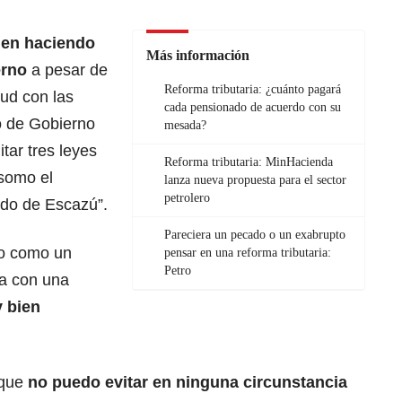
uen haciendo
Más información
erno
a pesar de
Reforma tributaria: ¿cuánto pagará
tud con las
cada pensionado de acuerdo con su
o de Gobierno
mesada?
tar tres leyes
Reforma tributaria: MinHacienda
somo el
lanza nueva propuesta para el sector
petrolero
rdo de Escazú”.
Pareciera un pecado o un exabrupto
ho como un
pensar en una reforma tributaria:
Petro
ra con una
y bien
 que
no puedo evitar en ninguna circunstancia