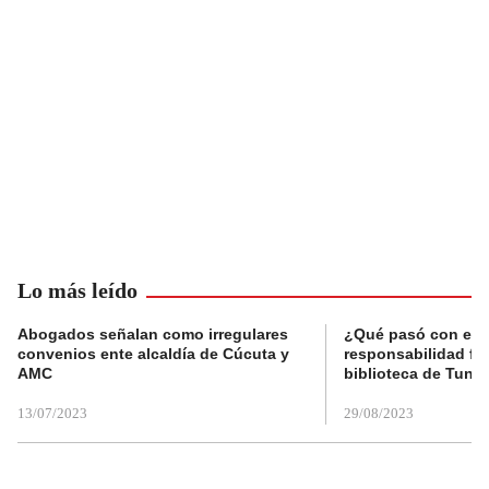
Lo más leído
Abogados señalan como irregulares
¿Qué pasó con el 
convenios ente alcaldía de Cúcuta y
responsabilidad fis
AMC
biblioteca de Tunja
13/07/2023
29/08/2023