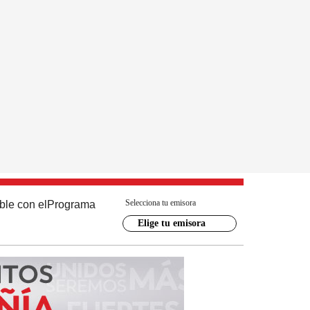
Selecciona tu emisora
ble con el
Programa
Elige tu emisora