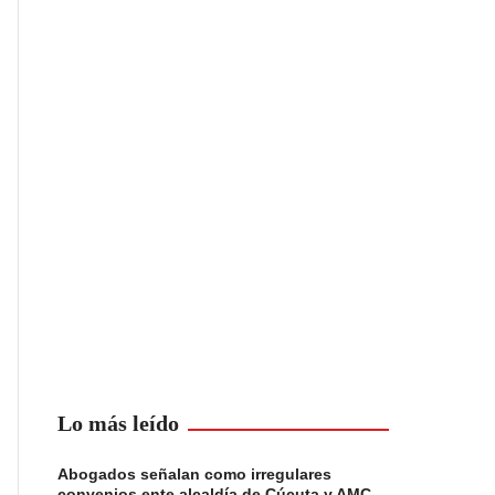
Lo más leído
Abogados señalan como irregulares
convenios ente alcaldía de Cúcuta y AMC