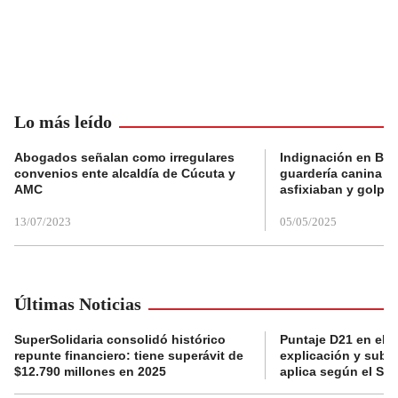
Lo más leído
Abogados señalan como irregulares
Indignación en Bog
convenios ente alcaldía de Cúcuta y
guardería canina e
AMC
asfixiaban y golpe
13/07/2023
05/05/2025
Últimas Noticias
SuperSolidaria consolidó histórico
Puntaje D21 en el R
repunte financiero: tiene superávit de
explicación y subsi
$12.790 millones en 2025
aplica según el Si