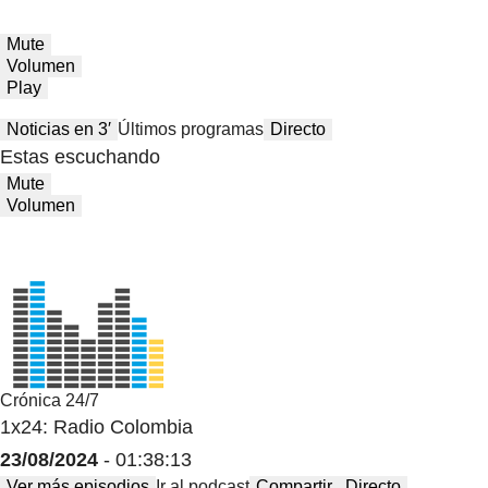
Mute
Volumen
Play
Noticias en 3′
Últimos programas
Directo
Estas escuchando
Mute
Volumen
Crónica 24/7
1x24: Radio Colombia
23/08/2024
- 01:38:13
Ver más episodios
Ir al podcast
Compartir
Directo