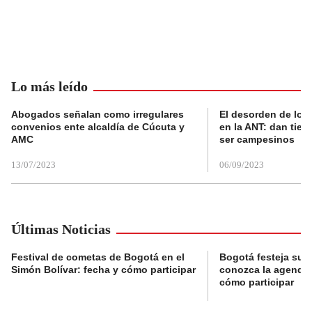
Lo más leído
Abogados señalan como irregulares
El desorden de los
convenios ente alcaldía de Cúcuta y
en la ANT: dan tier
AMC
ser campesinos
13/07/2023
06/09/2023
Últimas Noticias
Festival de cometas de Bogotá en el
Bogotá festeja su 
Simón Bolívar: fecha y cómo participar
conozca la agenda 
cómo participar