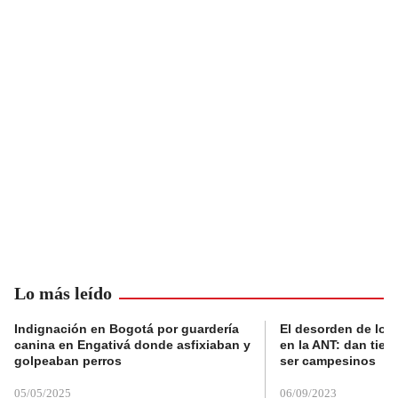
Lo más leído
Indignación en Bogotá por guardería
El desorden de los
canina en Engativá donde asfixiaban y
en la ANT: dan tier
golpeaban perros
ser campesinos
05/05/2025
06/09/2023