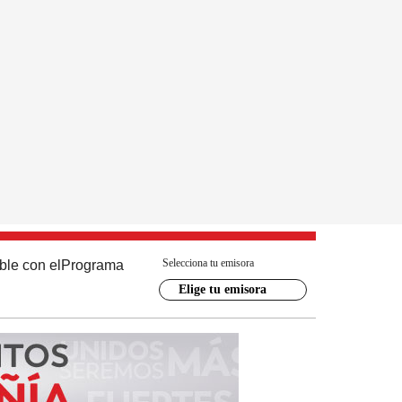
Selecciona tu emisora
ble con el
Programa
Elige tu emisora