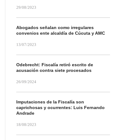
29/08/2023
Abogados señalan como irregulares
convenios ente alcaldía de Cúcuta y AMC
13/07/2023
Odebrecht: Fiscalía retiró escrito de
acusación contra siete procesados
26/09/2024
Imputaciones de la Fiscalía son
caprichosas y ocurrentes: Luis Fernando
Andrade
18/08/2023