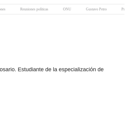
ones
Reuniones políticas
ONU
Gustavo Petro
Proceso p
osario. Estudiante de la especialización de