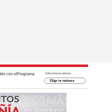
Selecciona tu emisora
ble con el
Programa
Elige tu emisora