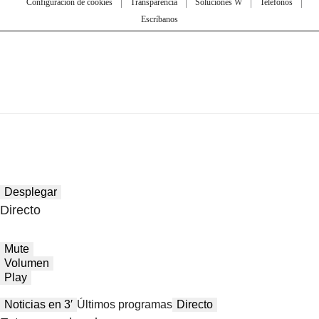
Configuración de cookies
Transparencia
Soluciones W
Teléfonos
Escríbanos
Desplegar
Directo
Mute
Volumen
Play
Noticias en 3′
Últimos programas
Directo