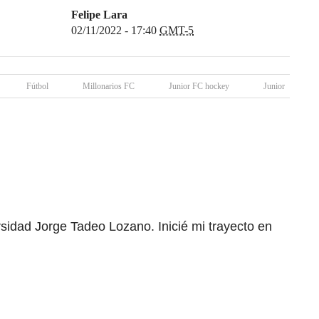
Felipe Lara
02/11/2022 - 17:40
GMT-5
Fútbol
Millonarios FC
Junior FC hockey
Junior
rsidad Jorge Tadeo Lozano. Inicié mi trayecto en