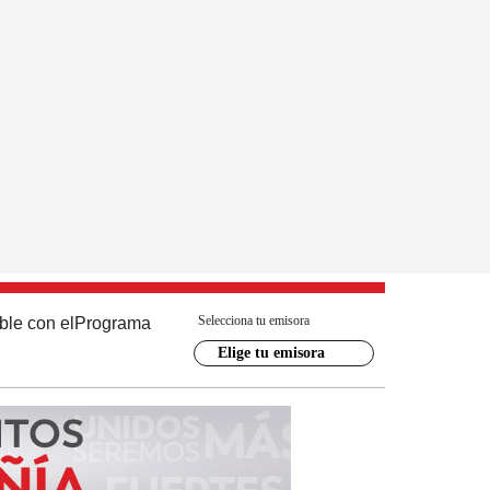
Selecciona tu emisora
ble con el
Programa
Elige tu emisora