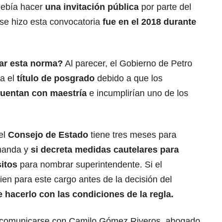
debía hacer
una invitación pública
por parte del
se hizo esta convocatoria
fue en el 2018 durante
ar esta norma?
Al parecer, el Gobierno de Petro
ja el
título de posgrado
debido a que los
cuentan con maestría
e incumplirían uno de los
 el
Consejo de Estado
tiene tres meses para
emanda y
si decreta medidas cautelares para
itos
para nombrar superintendente. Si el
ien para este cargo antes de la decisión del
e hacerlo con las condiciones de la regla.
ó comunicarse con Camilo Gómez Riveros, abogado