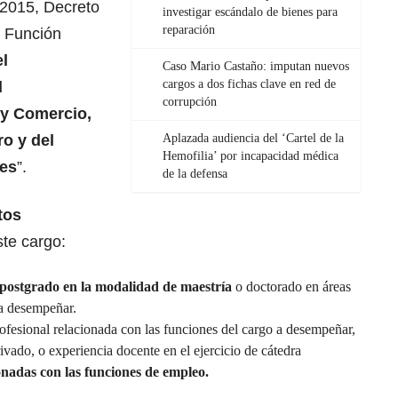
 2015, Decreto
investigar escándalo de bienes para
reparación
r Función
el
Caso Mario Castaño: imputan nuevos
cargos a dos fichas clave en red de
l
corrupción
 y Comercio,
o y del
Aplazada audiencia del ‘Cartel de la
Hemofilia’ por incapacidad médica
des
”.
de la defensa
tos
ste cargo:
lo postgrado en la modalidad de maestría
o doctorado en áreas
 a desempeñar.
ofesional relacionada con las funciones del cargo a desempeñar,
rivado, o experiencia docente en el ejercicio de cátedra
onadas con las funciones de empleo.