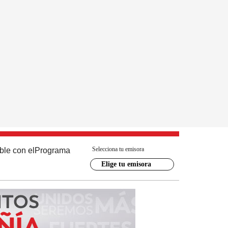
Selecciona tu emisora
ble con el
Programa
Elige tu emisora