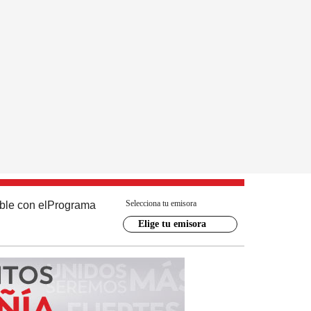
Selecciona tu emisora
ble con el
Programa
Elige tu emisora