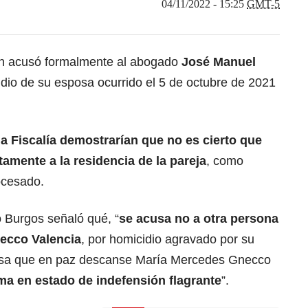
04/11/2022 - 15:25
GMT-5
n
acusó formalmente al abogado
José Manuel
cidio de su esposa ocurrido el 5 de octubre de 2021
a Fiscalía demostrarían que no es cierto que
amente a la residencia de la pareja
, como
ocesado.
o Burgos señaló qué, “
se acusa no a otra persona
necco Valencia
, por homicidio agravado por su
osa que en paz descanse María Mercedes Gnecco
ima en estado de indefensión flagrante
”.