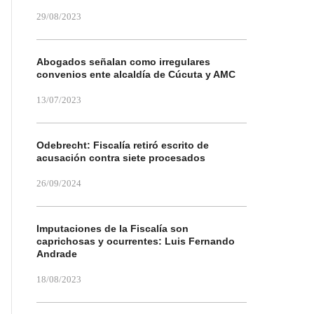
29/08/2023
Abogados señalan como irregulares
convenios ente alcaldía de Cúcuta y AMC
13/07/2023
Odebrecht: Fiscalía retiró escrito de
acusación contra siete procesados
26/09/2024
Imputaciones de la Fiscalía son
caprichosas y ocurrentes: Luis Fernando
Andrade
18/08/2023