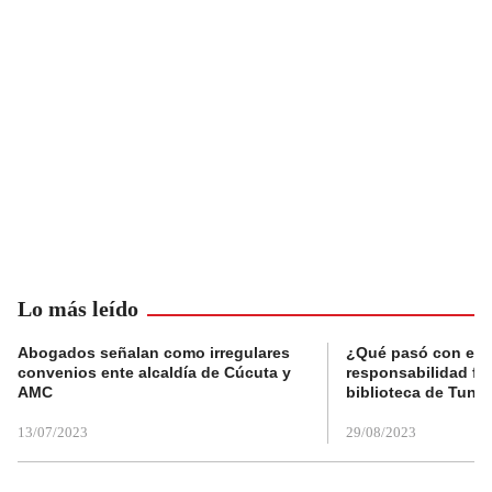
Lo más leído
Abogados señalan como irregulares
¿Qué pasó con el 
convenios ente alcaldía de Cúcuta y
responsabilidad fis
AMC
biblioteca de Tunja
13/07/2023
29/08/2023