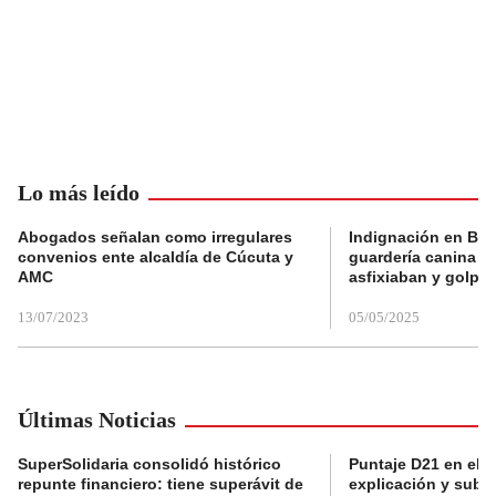
Lo más leído
Abogados señalan como irregulares
Indignación en Bog
convenios ente alcaldía de Cúcuta y
guardería canina e
AMC
asfixiaban y golpe
13/07/2023
05/05/2025
Últimas Noticias
SuperSolidaria consolidó histórico
Puntaje D21 en el R
repunte financiero: tiene superávit de
explicación y subsi