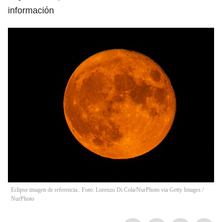
información
Eclipse imagen de referencia.. Foto: Lorenzo Di Cola/NurPhoto via Getty Images
/
NurPhoto