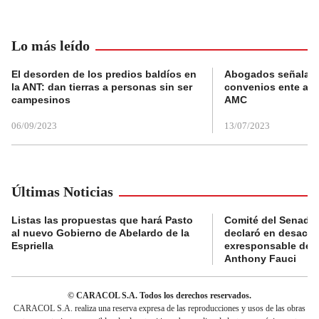
Lo más leído
El desorden de los predios baldíos en
Abogados señalan 
la ANT: dan tierras a personas sin ser
convenios ente alc
campesinos
AMC
06/09/2023
13/07/2023
Últimas Noticias
Listas las propuestas que hará Pasto
Comité del Senado 
al nuevo Gobierno de Abelardo de la
declaró en desacat
Espriella
exresponsable de l
Anthony Fauci
© CARACOL S.A. Todos los derechos reservados.
CARACOL S.A. realiza una reserva expresa de las reproducciones y usos de las obras