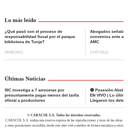
Lo más leído
¿Qué pasó con el proceso de
Abogados señalan 
responsabilidad fiscal por el parque
convenios ente alc
biblioteca de Tunja?
AMC
29/08/2023
13/07/2023
Últimas Noticias
SIC investiga a 7 arroceras por
🔴 Posesión Abelard
presuntamente pagar menos del tarifa
EN VIVO | Lo últim
oficial a productores
Llegaron los deleg
© CARACOL S.A. Todos los derechos reservados.
CARACOL S.A. realiza una reserva expresa de las reproducciones y usos de las obras
y otras prestaciones accesibles desde este sitio web a medios de lectura mecánica u otros