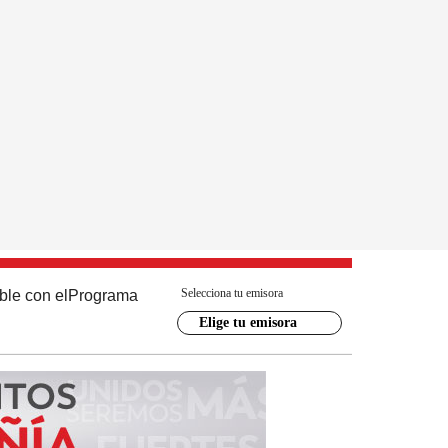
Selecciona tu emisora
ble con el
Programa
Elige tu emisora