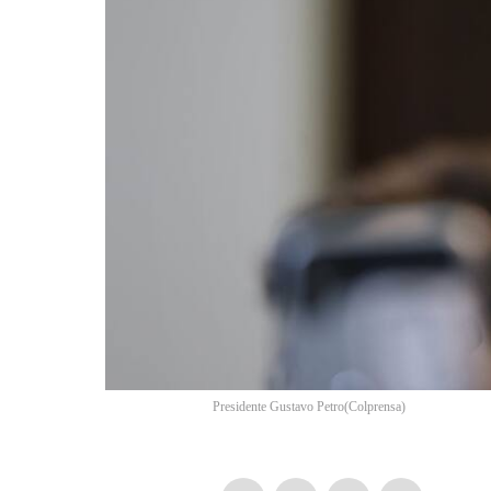
Presidente Gustavo Petro
(
Colprensa
)