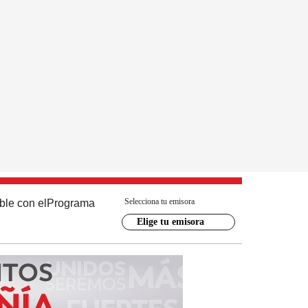
Selecciona tu emisora
ble con el
Programa
Elige tu emisora