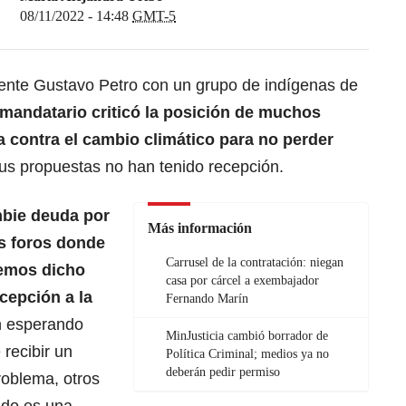
08/11/2022 - 14:48
GMT-5
dente Gustavo Petro
con un grupo de indígenas de
 mandatario criticó la posición de muchos
a contra el cambio climático para no perder
us propuestas no han tenido recepción.
bie deuda por
Más información
es foros donde
Carrusel de la contratación: niegan
hemos dicho
casa por cárcel a exembajador
cepción a la
Fernando Marín
n esperando
MinJusticia cambió borrador de
recibir un
Política Criminal; medios ya no
deberán pedir permiso
roblema, otros
ndo es una