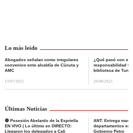
Lo más leído
Abogados señalan como irregulares
¿Qué pasó con el 
convenios ente alcaldía de Cúcuta y
responsabilidad fis
AMC
biblioteca de Tunja
13/07/2023
29/08/2023
Últimas Noticias
🔴 Posesión Abelardo de la Espriella
ANT: Entrega masiva
EN VIVO | Lo último en DIRECTO:
departamentos en e
Llegaron los delegados a Cali
Gobierno Petro