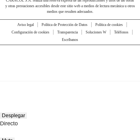
CARACOL S.A. realiza una reserva expresa de las reproducciones y usos de las obras
y otras prestaciones accesibles desde este sitio web a medios de lectura mecánica u otros
medios que resulten adecuados.
Aviso legal
Política de Protección de Datos
Política de cookies
Configuración de cookies
Transparencia
Soluciones W
Teléfonos
Escríbanos
Desplegar
Directo