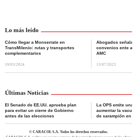
Lo más leído
Cómo llegar a Monserrate en
Abogados señalan 
TransMilenio: rutas y transportes
convenios ente alc
complementarios
AMC
19/03/2024
13/07/2023
Últimas Noticias
El Senado de EE.UU. aprueba plan
La OPS emite una a
para evitar un cierre de Gobierno
aumentar la vacuna
antes de las elecciones
de sarampión en A
© CARACOL S.A. Todos los derechos reservados.