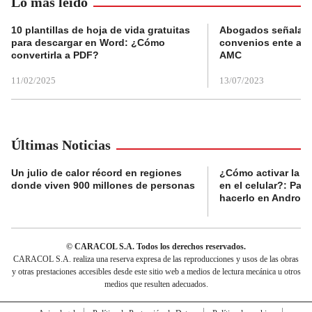
Lo más leído
10 plantillas de hoja de vida gratuitas
Abogados señalan 
para descargar en Word: ¿Cómo
convenios ente alc
convertirla a PDF?
AMC
11/02/2025
13/07/2023
Últimas Noticias
Un julio de calor récord en regiones
¿Cómo activar la al
donde viven 900 millones de personas
en el celular?: Pas
hacerlo en Android
© CARACOL S.A. Todos los derechos reservados.
CARACOL S.A. realiza una reserva expresa de las reproducciones y usos de las obras
y otras prestaciones accesibles desde este sitio web a medios de lectura mecánica u otros
medios que resulten adecuados.