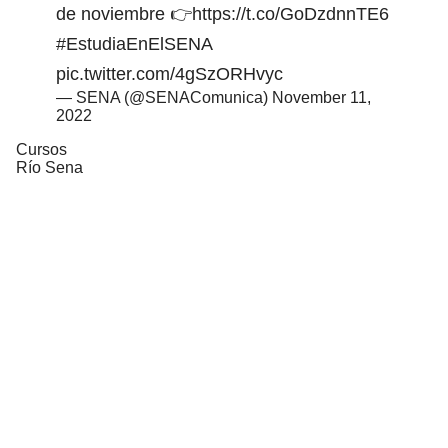
de noviembre 👉
https://t.co/GoDzdnnTE6
#EstudiaEnElSENA
pic.twitter.com/4gSzORHvyc
— SENA (@SENAComunica)
November 11,
2022
Cursos
Río Sena