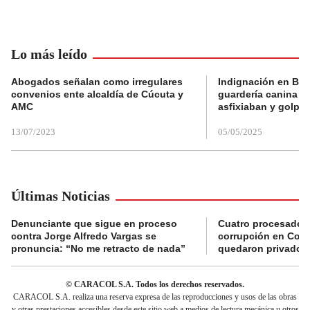
Lo más leído
Abogados señalan como irregulares
Indignación en Bog
convenios ente alcaldía de Cúcuta y
guardería canina e
AMC
asfixiaban y golpe
13/07/2023
05/05/2025
Últimas Noticias
Denunciante que sigue en proceso
Cuatro procesados
contra Jorge Alfredo Vargas se
corrupción en Comf
pronuncia: “No me retracto de nada”
quedaron privados d
© CARACOL S.A. Todos los derechos reservados.
CARACOL S.A. realiza una reserva expresa de las reproducciones y usos de las obras
y otras prestaciones accesibles desde este sitio web a medios de lectura mecánica u otros