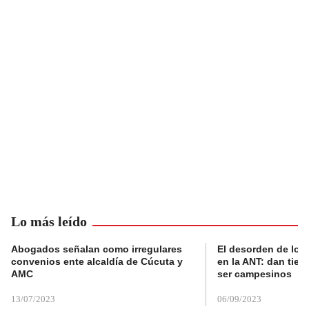
Lo más leído
Abogados señalan como irregulares
El desorden de los
convenios ente alcaldía de Cúcuta y
en la ANT: dan tier
AMC
ser campesinos
13/07/2023
06/09/2023