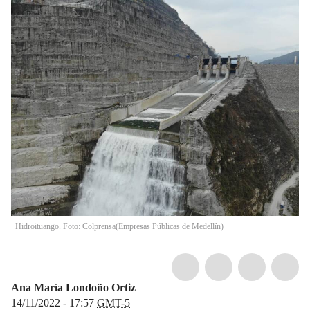
Hidroituango. Foto: Colprensa
(
Empresas Públicas de Medellín
)
Ana María Londoño Ortiz
14/11/2022 - 17:57
GMT-5