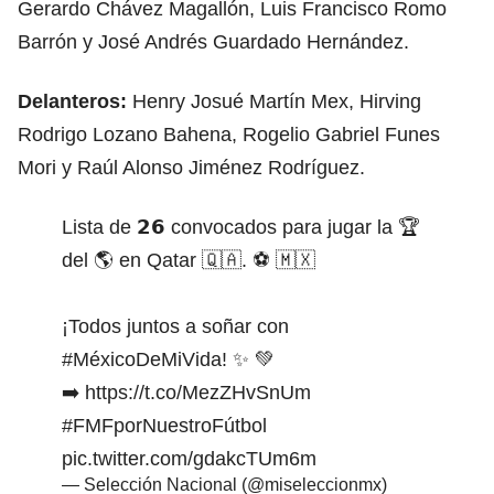
Gerardo Chávez Magallón, Luis Francisco Romo
Barrón y José Andrés Guardado Hernández.
Delanteros:
Henry Josué Martín Mex, Hirving
Rodrigo Lozano Bahena, Rogelio Gabriel Funes
Mori y Raúl Alonso Jiménez Rodríguez.
Lista de 𝟮𝟲 convocados para jugar la 🏆
del 🌎 en Qatar 🇶🇦. ⚽️ 🇲🇽
¡Todos juntos a soñar con
#MéxicoDeMiVida
! ✨ 💚
➡️
https://t.co/MezZHvSnUm
#FMFporNuestroFútbol
pic.twitter.com/gdakcTUm6m
— Selección Nacional (@miseleccionmx)