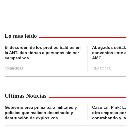
Lo más leído
El desorden de los predios baldíos en
Abogados señalan 
la ANT: dan tierras a personas sin ser
convenios ente alc
campesinos
AMC
06/09/2023
13/07/2023
Últimas Noticias
Gobierno crea prima para militares y
Caso Lili Pink: La F
policías que realicen desminado y
otra empresa por p
destrucción de explosivos
contrabando y lava